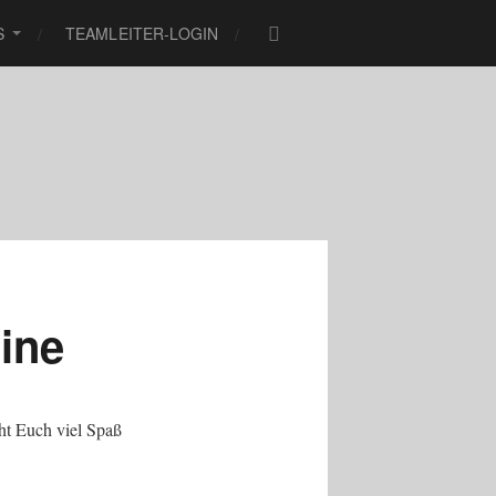
S
TEAMLEITER-LOGIN
line
ht Euch viel Spaß