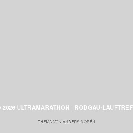
2. März 2026
26. Ultramarathon
31.01.2026
© 2026
ULTRAMARATHON | RODGAU-LAUFTREF
THEMA VON
ANDERS NORÉN